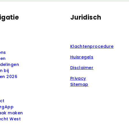
igatie
Juridisch
Klachtenprocedure
ons
Huisregels
ten
delingen
Disclaimer
 bij
ven 2026
Privacy
Sitemap
ct
orgApp
aak maken
echt West