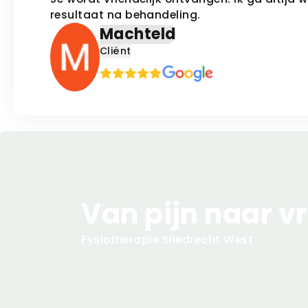
resultaat na behandeling.
Machteld
Cliënt
Van pijn naar vr
Fysiotherapie
Sliedrecht West