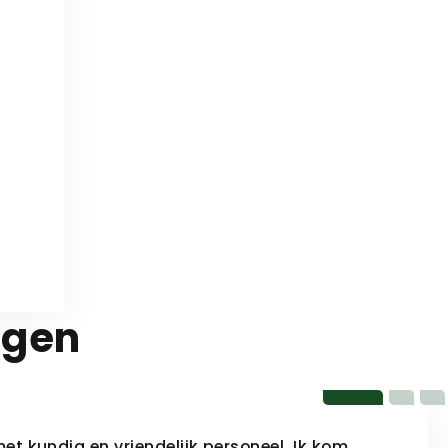
 
 
ggen
 met kundig en vriendelijk personeel. Ik kom