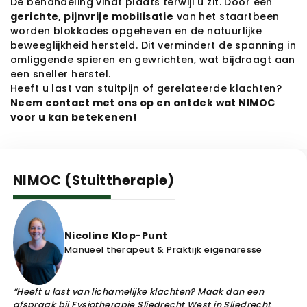
De behandeling vindt plaats terwijl u zit. Door een 
gerichte, pijnvrije mobilisatie
 van het staartbeen 
worden blokkades opgeheven en de natuurlijke 
beweeglijkheid hersteld. Dit vermindert de spanning in 
omliggende spieren en gewrichten, wat bijdraagt aan 
een sneller herstel.
Heeft u last van stuitpijn of gerelateerde klachten? 
Neem contact met ons op en ontdek wat NIMOC 
voor u kan betekenen!
NIMOC (Stuittherapie)
Headshot
Nicoline Klop-Punt
Nicoline Klop-Punt
Manueel therapeut & Praktijk eigenaresse
“Heeft u last van lichamelijke klachten? Maak dan een
afspraak bij
Fysiotherapie Sliedrecht West
in
Sliedrecht