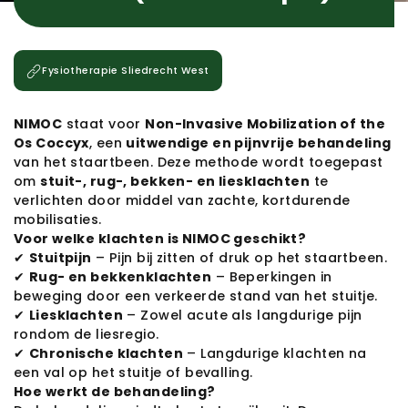
Fysiotherapie
Sliedrecht West
NIMOC
 staat voor 
Non-Invasive Mobilization of the 
Os Coccyx
, een 
uitwendige en pijnvrije behandeling
van het staartbeen. Deze methode wordt toegepast 
om 
stuit-, rug-, bekken- en liesklachten
 te 
verlichten door middel van zachte, kortdurende 
mobilisaties.
Voor welke klachten is NIMOC geschikt?
✔ 
Stuitpijn
 – Pijn bij zitten of druk op het staartbeen.
✔ 
Rug- en bekkenklachten
 – Beperkingen in 
beweging door een verkeerde stand van het stuitje.
✔ 
Liesklachten
 – Zowel acute als langdurige pijn 
rondom de liesregio.
✔ 
Chronische klachten
 – Langdurige klachten na 
een val op het stuitje of bevalling.
Hoe werkt de behandeling?