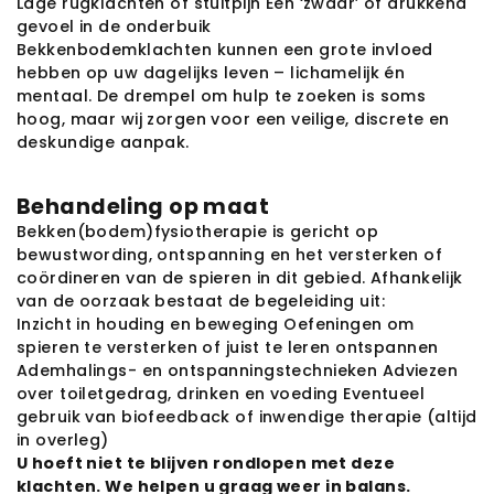
Lage rugklachten of stuitpijn
Een ‘zwaar’ of drukkend
gevoel in de onderbuik
Bekkenbodemklachten kunnen een grote invloed 
hebben op uw dagelijks leven – lichamelijk én 
mentaal. De drempel om hulp te zoeken is soms 
hoog, maar wij zorgen voor een veilige, discrete en 
deskundige aanpak.
Behandeling op maat
Bekken(bodem)fysiotherapie is gericht op 
bewustwording, ontspanning en het versterken of 
coördineren van de spieren in dit gebied. Afhankelijk 
van de oorzaak bestaat de begeleiding uit:
Inzicht in houding en beweging
Oefeningen om
spieren te versterken of juist te leren ontspannen
Ademhalings- en ontspanningstechnieken
Adviezen
over toiletgedrag, drinken en voeding
Eventueel
gebruik van biofeedback of inwendige therapie (altijd
in overleg)
U hoeft niet te blijven rondlopen met deze 
klachten. We helpen u graag weer in balans.